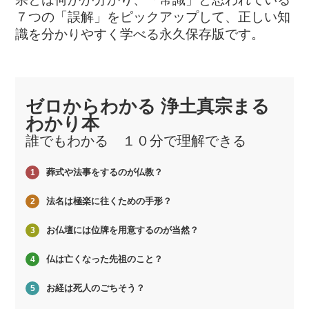
７つの「誤解」をピックアップして、正しい知
識を分かりやすく学べる永久保存版です。
ゼロからわかる 浄土真宗まる
わかり本
誰でもわかる １０分で理解できる
葬式や法事をするのが仏教？
1
法名は極楽に往くための手形？
2
お仏壇には位牌を用意するのが当然？
3
仏は亡くなった先祖のこと？
4
お経は死人のごちそう？
5