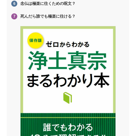
念仏は極楽に往くための呪文？
6
死んだら誰でも極楽に往ける？
7