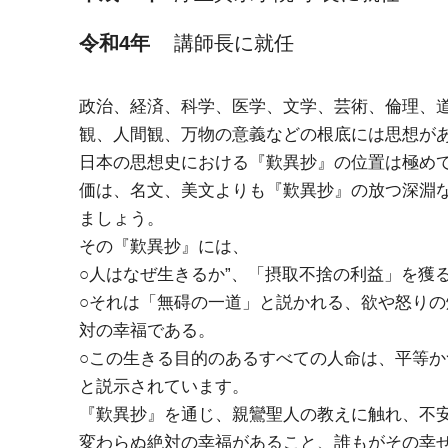
令和4年
講師長に就任
政治、経済、科学、医学、文学、芸術、倫理、
観、人間観、万物の意義などの根底には思想が
日本の思想史における『歎異抄』の位置は極め
価は、名文、美文よりも『歎異抄』の放つ深淵
ましょう。
その『歎異抄』には、
○人はなぜ生きるか”、「摂取不捨の利益」を獲
○それは「無碍の一道」と説かれる、欲や怒り
対の幸福である。
○この生きる目的のあるすべての人命は、平等か
と説示されています。
『歎異抄』を通じ、親鸞聖人の教えに触れ、不
変わらぬ絶対の幸福があること、誰もがその幸