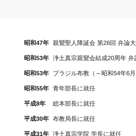
昭和47年
親鸞聖人降誕会 第28回 弁論大
昭和53年
浄土真宗親鸞会結成20周年 弁
昭和53年
ブラジル布教（～昭和54年6
昭和55年
青年部長に就任
平成8年
総本部長に就任
平成30年
布教局長に就任
平成31年
浄土真宗学院 学長に就任