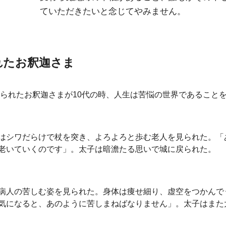
ていただきたいと念じてやみません。
れたお釈迦さま
れられたお釈迦さまが10代の時、人生は苦悩の世界であること
はシワだらけで杖を突き、よろよろと歩む老人を見られた。「
老いていくのです」。太子は暗澹たる思いで城に戻られた。
病人の苦しむ姿を見られた。身体は痩せ細り、虚空をつかんで
気になると、あのように苦しまねばなりません」。太子はまた