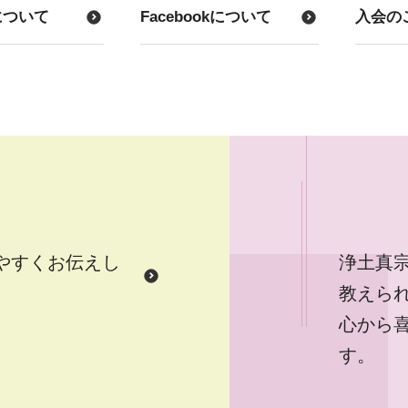
について
Facebookについて
入会の
やすくお伝えし
浄土真
。
教えら
心から
す。